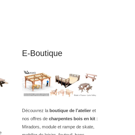
E-Boutique
Découvrez la
boutique de l’atelier
et
nos offres de
charpentes bois en kit
:
Miradors, module et rampe de skate,
e
mobilier de loisirs, fauteuil, banc,