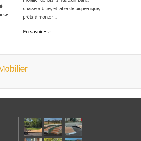
i-
chaise arbitre, et table de pique-nique,
ance
prêts à monter…
.
En savoir + >
Mobilier