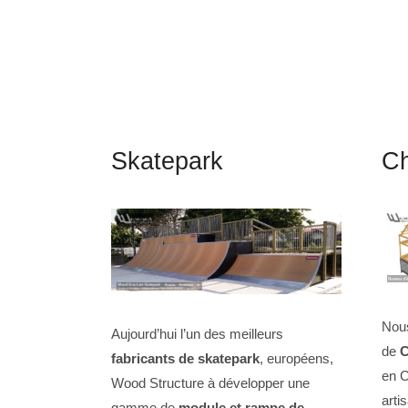
Skatepark
Ch
Nous
Aujourd’hui l’un des meilleurs
de
C
fabricants de skatepark
, européens,
en C
Wood Structure à développer une
arti
gamme de
module et rampe de