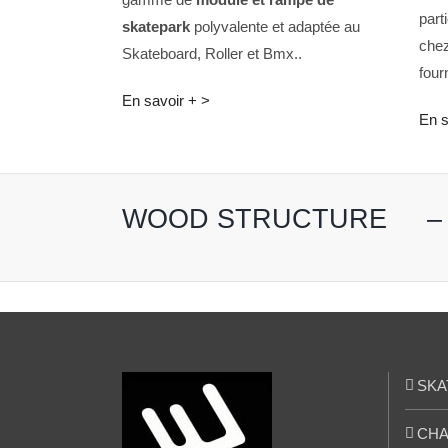
part
skatepark
polyvalente et adaptée au
chez
Skateboard, Roller et Bmx..
four
En savoir + >
En s
WOOD STRUCTURE
SKA
CHA