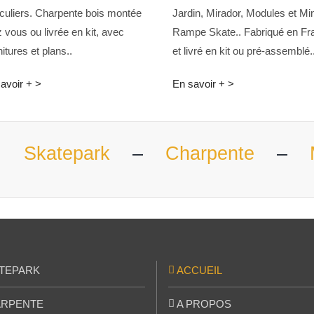
iculiers. Charpente bois montée
Jardin, Mirador, Modules et Min
 vous ou livrée en kit, avec
Rampe Skate.. Fabriqué en Fr
nitures et plans..
et livré en kit ou pré-assemblé.
avoir + >
En savoir + >
 –
Skatepark
–
Charpente
–
TEPARK
ACCUEIL
RPENTE
A PROPOS