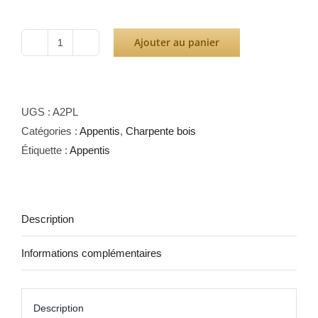
Ajouter au panier
quantité
de
Appentis
2
UGS :
A2PL
Pans
Catégories :
Appentis
,
Charpente bois
L
Étiquette :
Appentis
6
x
6
Description
Informations complémentaires
Description