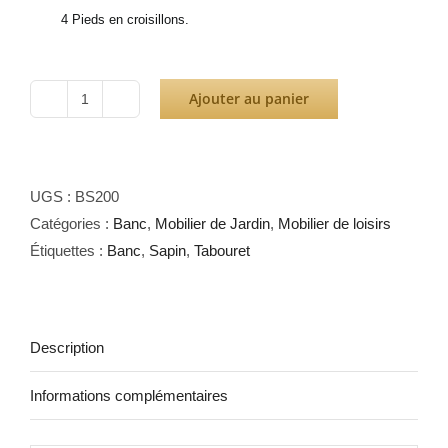
4 Pieds en croisillons.
Ajouter au panier
quantité
de
Banc
de
UGS :
BS200
Table
Catégories :
Banc
,
Mobilier de Jardin
,
Mobilier de loisirs
Sapin
Étiquettes :
Banc
,
Sapin
,
Tabouret
200
Description
Informations complémentaires