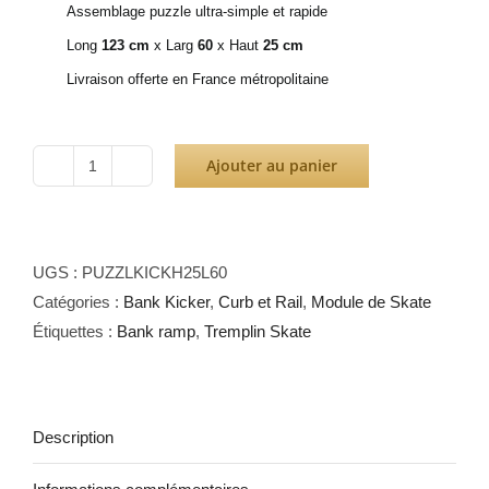
Assemblage puzzle ultra-simple et rapide
Long
123 cm
x Larg
60
x Haut
25 cm
Livraison offerte en France métropolitaine
Ajouter au panier
quantité
de
Puzzle
Bank
UGS :
PUZZLKICKH25L60
Kicker
Catégories :
Bank Kicker
,
Curb et Rail
,
Module de Skate
H25L60
Étiquettes :
Bank ramp
,
Tremplin Skate
Description