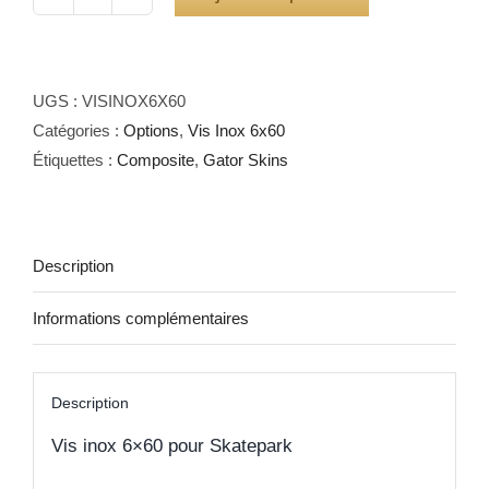
quantité
de
Vis
Inox
UGS :
VISINOX6X60
FT
Catégories :
Options
,
Vis Inox 6x60
6x60
Étiquettes :
Composite
,
Gator Skins
Description
Informations complémentaires
Description
Vis inox 6×60 pour Skatepark