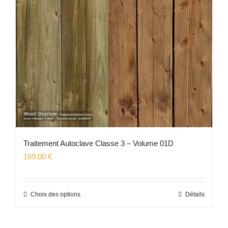
être
choisies
sur
la
page
du
produit
Traitement Autoclave Classe 3 – Volume 01D
169.00
€
Choix des options
Détails
Ce
produit
a