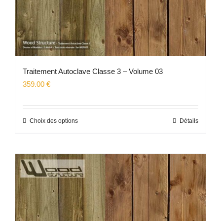
Traitement Autoclave Classe 3 – Volume 03
359.00
€
Choix des options
Détails
Ce
produit
a
plusieurs
variations.
Les
options
peuvent