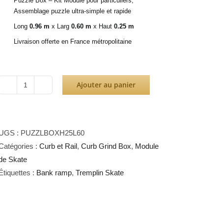
Puzzle Box – Kit Module pour particuliers,
Assemblage puzzle ultra-simple et rapide
Long
0.96 m
x Larg
0.60 m
x Haut
0.25 m
Livraison offerte en France métropolitaine
Ajouter au panier
quantité
de
Puzzle
Box
UGS :
PUZZLBOXH25L60
H25L60
Catégories :
Curb et Rail
,
Curb Grind Box
,
Module
de Skate
Étiquettes :
Bank ramp
,
Tremplin Skate