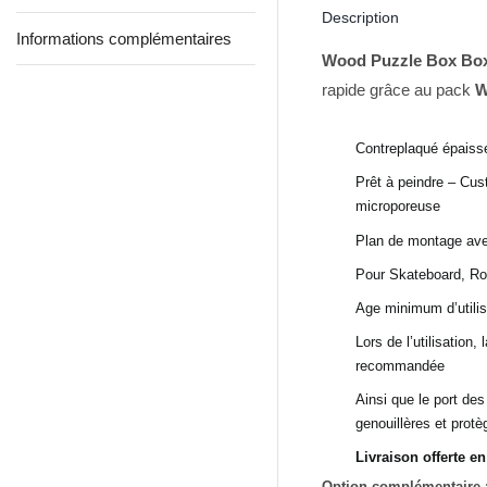
Description
Informations complémentaires
Wood Puzzle Box Bo
rapide grâce au pack
W
Contreplaqué épaisse
Prêt à peindre – Cus
microporeuse
Plan de montage avec
Pour Skateboard, Roll
Age minimum d’utilis
Lors de l’utilisation
recommandée
Ainsi que le port de
genouillères et protè
Livraison offerte e
Option complémentaire :