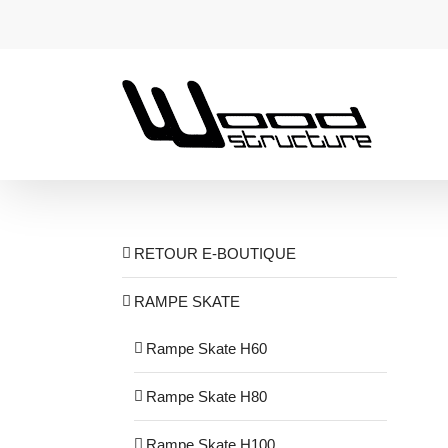
Passer
au
contenu
RETOUR E-BOUTIQUE
RAMPE SKATE
Rampe Skate H60
Rampe Skate H80
Rampe Skate H100