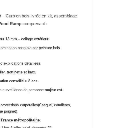
x
– Curb en bois livrée en kit, assemblage
ood Ramp
comprenant :
ur 18 mm – collage extérieur.
tomisation possible par peinture bois
 explications détaillées.
er, trottinette et bmx.
ation conseillé > 8 ans
, la surveillance de personne majeur est
s protections corporelles(Casque, coudières,
ge poignet)
n France métropolitaine.
 Lien à cliquer ci-dessous 😉