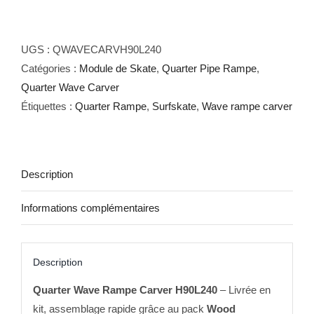
de
Quarter
Wave
UGS :
QWAVECARVH90L240
Rampe
Catégories :
Module de Skate
,
Quarter Pipe Rampe
,
Carver
Quarter Wave Carver
H90L240
Étiquettes :
Quarter Rampe
,
Surfskate
,
Wave rampe carver
Description
Informations complémentaires
Description
Quarter Wave Rampe Carver H90L240
– Livrée en
kit, assemblage rapide grâce au pack
Wood