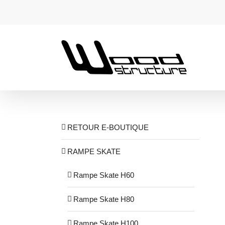
Passer
au
contenu
RETOUR E-BOUTIQUE
RAMPE SKATE
Rampe Skate H60
Rampe Skate H80
Rampe Skate H100