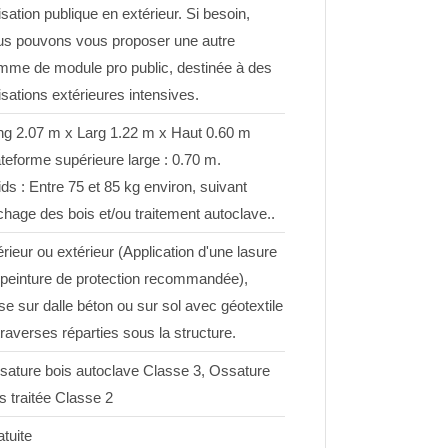
lisation publique en extérieur. Si besoin,
us pouvons vous proposer une autre
mme de module pro public, destinée à des
lisations extérieures intensives.
ng 2.07 m x Larg 1.22 m x Haut 0.60 m
teforme supérieure large : 0.70 m.
ds : Entre 75 et 85 kg environ, suivant
hage des bois et/ou traitement autoclave..
érieur ou extérieur (Application d'une lasure
 peinture de protection recommandée),
e sur dalle béton ou sur sol avec géotextile
traverses réparties sous la structure.
sature bois autoclave Classe 3, Ossature
s traitée Classe 2
tuite