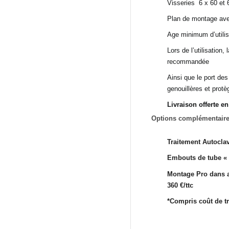
Visseries 6 x 60 et
Plan de montage avec
Age minimum d’utilis
Lors de l’utilisation
recommandée
Ainsi que le port de
genouillères et protè
Livraison offerte e
Options complémentaires
Traitement Autocla
Embouts de tube « c
Montage Pro dans a
360 €/ttc
*Compris coût de t