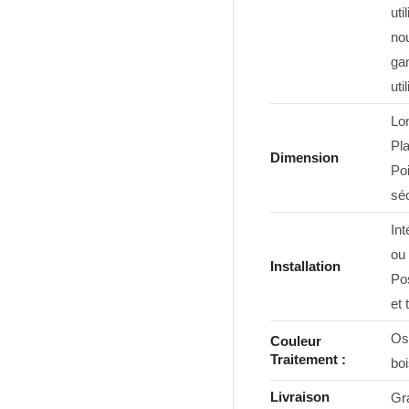
uti
no
ga
uti
Lo
Pla
Dimension
Poi
séc
Int
ou
Installation
Pos
et 
Os
Couleur
Traitement :
boi
Livraison
Gra