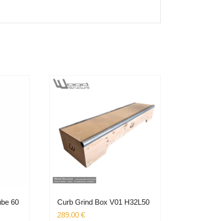
ube 60
Curb Grind Box V01 H32L50
289.00
€