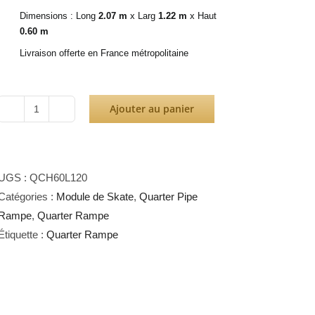
Dimensions : Long
2.07 m
x Larg
1.22 m
x Haut
0.60 m
Livraison offerte en France métropolitaine
Ajouter au panier
quantité
de
Quarter
Pipe
UGS :
QCH60L120
Rampe
Catégories :
Module de Skate
,
Quarter Pipe
H60L120
Rampe
,
Quarter Rampe
Étiquette :
Quarter Rampe