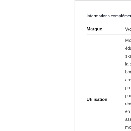
Informations complémen
Marque
Wo
Mo
édu
sk
la 
bmx
ans
pr
poi
Utilisation
des
en 
ass
mod