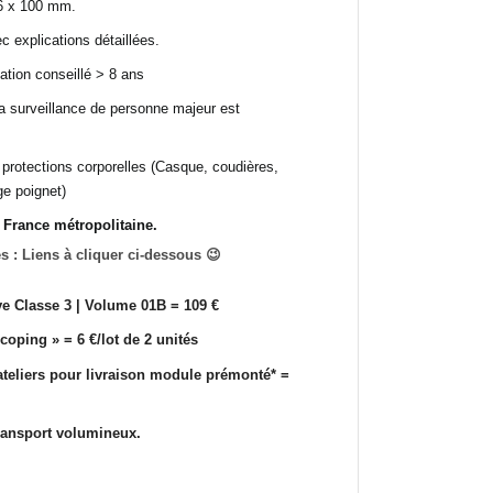
 6 x 100 mm.
 explications détaillées.
ation conseillé > 8 ans
, la surveillance de personne majeur est
s protections corporelles (Casque, coudières,
ge poignet)
n France métropolitaine.
 : Liens à cliquer ci-dessous 😉
ve Classe 3 | Volume 01B = 109 €
oping » = 6 €/lot de 2 unités
teliers pour livraison module prémonté* =
ransport volumineux.