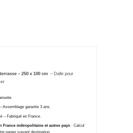
 terrasse – 250 x 100 cm
– Dalle pour
ser
ainurée.
 – Assemblage garantie 3 ans.
té – Fabriqué en France.
en France métropolitaine et autres pays
: Calcul
re panier suivant destination.