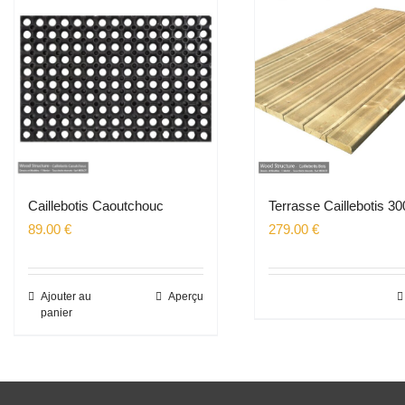
Caillebotis Caoutchouc
Terrasse Caillebotis 30
89.00
€
279.00
€
Ajouter au
Aperçu
panier