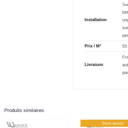
Sur
bé
Installation
ori
su
pe
Prix / M²
59
Fra
Livraison
au
pan
Produits similaires
Stock épuisé