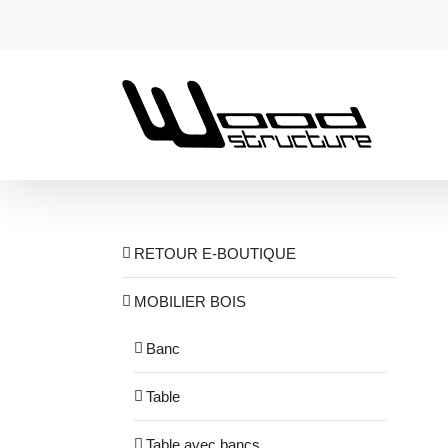
Passer
au
contenu
RETOUR E-BOUTIQUE
MOBILIER BOIS
Banc
Table
Table avec bancs