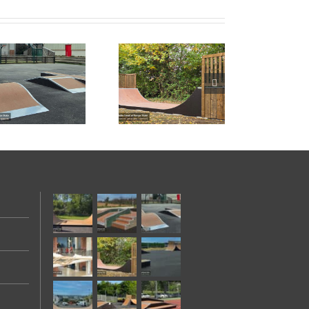
Skatepark de St-
Romain-au-Mont-
d’Or (69)