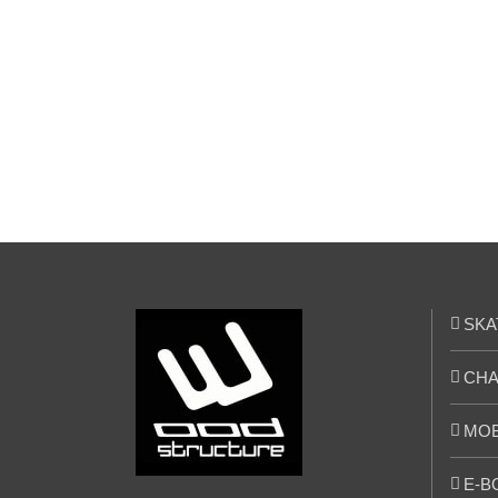
Skatepark de
Bonnelles (78)
SKA
CHA
MOB
E-B