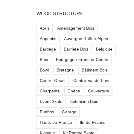
WOOD STRUCTURE
Abris
Aménagement Bois
Appentis
Auvergne Rhône-Alpes
Bardage
Barrière Bois
Belgique
Bmx
Bourgogne-Franche-Comté
Bowl
Bretagne
Bâtiment Bois
Centre-Ouest
Centre-Val-de-Loire
Charpente
Chêne
Couverture
Event Skate
Extension Bois
Funbox
Garage
Hauts-de-France
Ile-de-France
Kiosque
Kit Rampe Skate