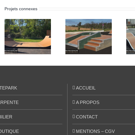
Projets connexes
Skatepark de
Skatepark de
Ghisonaccia
Artannes-sur-
(Corse 2B)
Indre (37)
TEPARK
ACCUEIL
RPENTE
A PROPOS
ILIER
CONTACT
OUTIQUE
MENTIONS – CGV