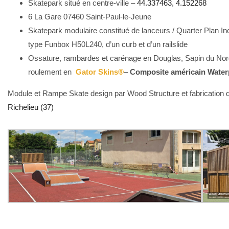
Skatepark situé en centre-ville –
44.337463, 4.152268
6 La Gare 07460 Saint-Paul-le-Jeune
Skatepark modulaire constitué de lanceurs / Quarter Plan In
type Funbox H50L240, d’un curb et d’un railslide
Ossature, rambardes et carénage en Douglas, Sapin du Nord 
roulement en
Gator Skins®
–
Composite américain Water
Module et Rampe Skate design par Wood Structure et fabrication d
Richelieu (37)