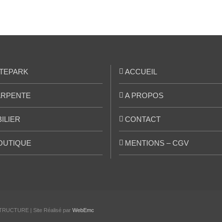
TEPARK
ACCUEIL
RPENTE
A PROPOS
ILIER
CONTACT
OUTIQUE
MENTIONS – CGV
TRUCTURE | Site Réalisé par
WebEmc