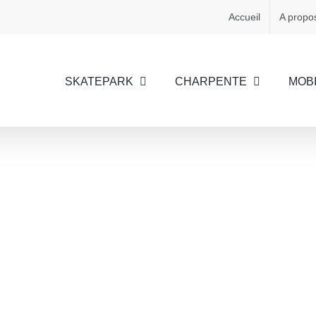
Accueil
A propo
SKATEPARK
CHARPENTE
MOBI
Virage Wallride Pumptrack d’Azay-sur-Cher (37)
Skatepark