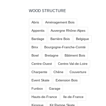
Virage Pumptrack de Mérindol (13)
WOOD STRUCTURE
Skatepark
Abris
Aménagement Bois
Appentis
Auvergne Rhône-Alpes
Bardage
Barrière Bois
Belgique
Skatepark de Kremlin-Bicêtre (94)
Bmx
Bourgogne-Franche-Comté
Skatepark
Bowl
Bretagne
Bâtiment Bois
Centre-Ouest
Centre-Val-de-Loire
Charpente
Chêne
Couverture
Event Skate
Extension Bois
Funbox
Garage
Hauts-de-France
Ile-de-France
Kiosque
Kit Rampe Skate