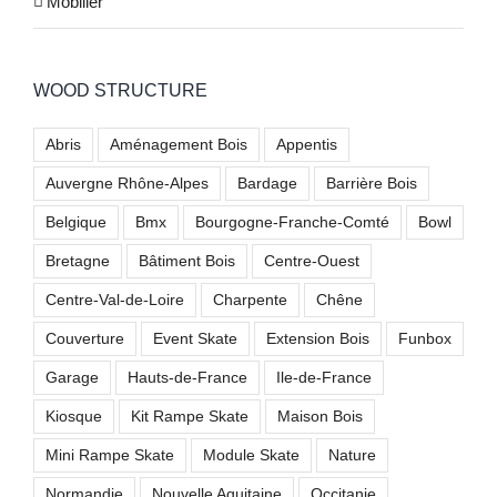
Mobilier
WOOD STRUCTURE
Abris
Aménagement Bois
Appentis
Auvergne Rhône-Alpes
Bardage
Barrière Bois
Belgique
Bmx
Bourgogne-Franche-Comté
Bowl
Bretagne
Bâtiment Bois
Centre-Ouest
Centre-Val-de-Loire
Charpente
Chêne
Couverture
Event Skate
Extension Bois
Funbox
Garage
Hauts-de-France
Ile-de-France
Kiosque
Kit Rampe Skate
Maison Bois
Mini Rampe Skate
Module Skate
Nature
Normandie
Nouvelle Aquitaine
Occitanie