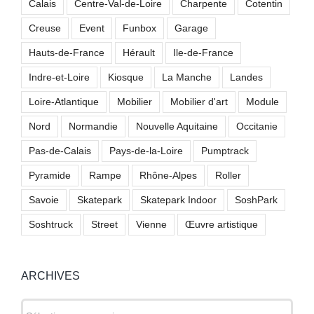
Calais
Centre-Val-de-Loire
Charpente
Cotentin
Creuse
Event
Funbox
Garage
Hauts-de-France
Hérault
Ile-de-France
Indre-et-Loire
Kiosque
La Manche
Landes
Loire-Atlantique
Mobilier
Mobilier d'art
Module
Nord
Normandie
Nouvelle Aquitaine
Occitanie
Pas-de-Calais
Pays-de-la-Loire
Pumptrack
Pyramide
Rampe
Rhône-Alpes
Roller
Savoie
Skatepark
Skatepark Indoor
SoshPark
Soshtruck
Street
Vienne
Œuvre artistique
ARCHIVES
ARCHIVES