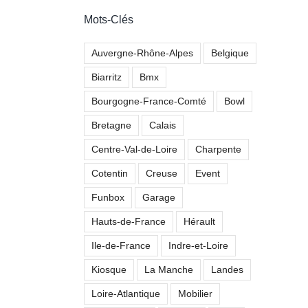
Mots-Clés
 Shop Riot – Skatepark de Lyon
Auvergne-Rhône-Alpes
Belgique
Lyon
Vidéos
Biarritz
Bmx
Bourgogne-France-Comté
Bowl
Bretagne
Calais
Centre-Val-de-Loire
Charpente
Cotentin
Creuse
Event
Funbox
Garage
Hauts-de-France
Hérault
Ile-de-France
Indre-et-Loire
Kiosque
La Manche
Landes
Loire-Atlantique
Mobilier