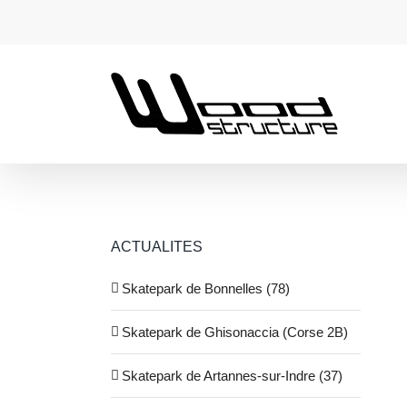
Passer
au
contenu
ACTUALITES
Skatepark de Bonnelles (78)
Skatepark de Ghisonaccia (Corse 2B)
ampe Skatepark – Lyon – 69
Skatepark de Artannes-sur-Indre (37)
Lyon
Rampe
Skatepark