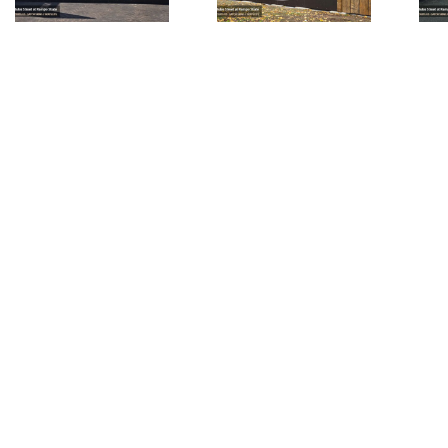
d’Or (69)