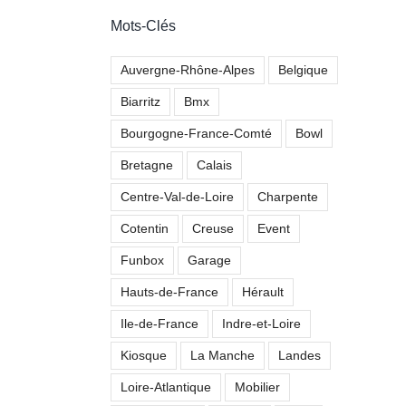
Mots-Clés
Auvergne-Rhône-Alpes
Belgique
Biarritz
Bmx
Bourgogne-France-Comté
Bowl
Bretagne
Calais
Centre-Val-de-Loire
Charpente
Cotentin
Creuse
Event
Funbox
Garage
Hauts-de-France
Hérault
Ile-de-France
Indre-et-Loire
Kiosque
La Manche
Landes
Skatepark de
Loire-Atlantique
Mobilier
Bonnelles (78)