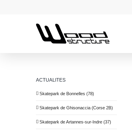
Passer
au
contenu
ACTUALITES
Skatepark de Bonnelles (78)
Skatepark de Ghisonaccia (Corse 2B)
Skatepark de Artannes-sur-Indre (37)