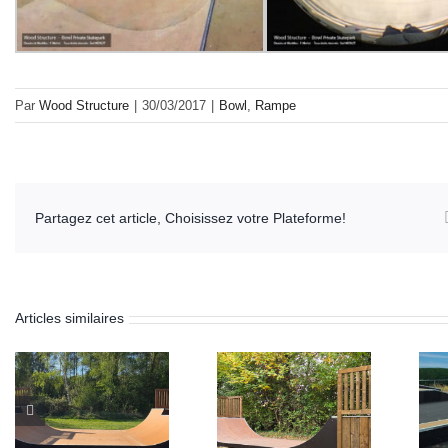
Par
Wood Structure
|
30/03/2017
|
Bowl
,
Rampe
Partagez cet article, Choisissez votre Plateforme!
Articles similaires
Skatepark de St-
Skatepark de
Romain-au-Mont-
Sepmes (37)