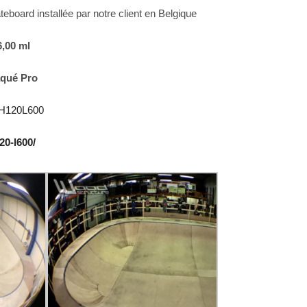
board installée par notre client en Belgique
6,00 ml
aqué Pro
H120L600
20-l600/