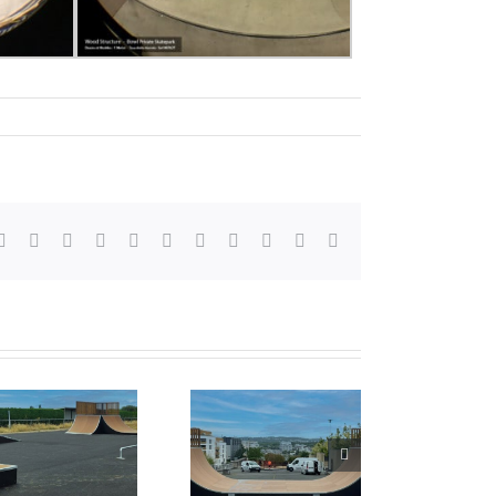
Facebook
X
Reddit
LinkedIn
WhatsApp
Telegram
Tumblr
Pinterest
Vk
Xing
Email
Skatepark de
Fresnes (94)