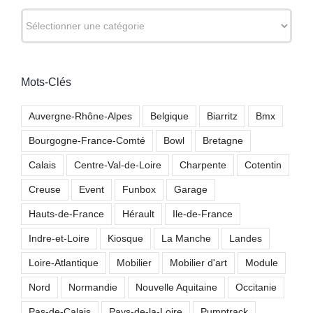
RUBRIQUES
Mots-Clés
Auvergne-Rhône-Alpes
Belgique
Biarritz
Bmx
Bourgogne-France-Comté
Bowl
Bretagne
Calais
Centre-Val-de-Loire
Charpente
Cotentin
Creuse
Event
Funbox
Garage
Hauts-de-France
Hérault
Ile-de-France
Indre-et-Loire
Kiosque
La Manche
Landes
Loire-Atlantique
Mobilier
Mobilier d'art
Module
Nord
Normandie
Nouvelle Aquitaine
Occitanie
Pas-de-Calais
Pays-de-la-Loire
Pumptrack