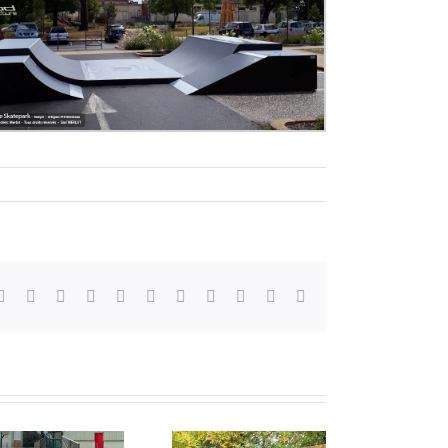
Facebook
X
Reddit
LinkedIn
WhatsApp
Telegram
Tumblr
Pinterest
Vk
Xing
Email