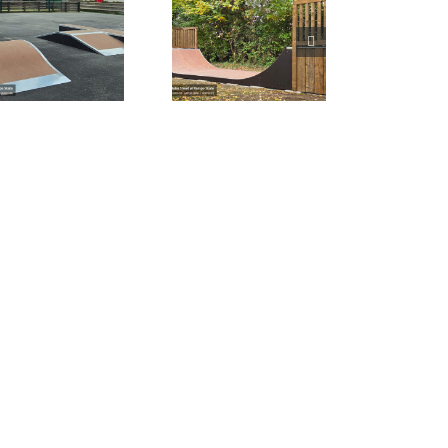
Skatepark de St-
Romain-au-Mont-
d’Or (69)