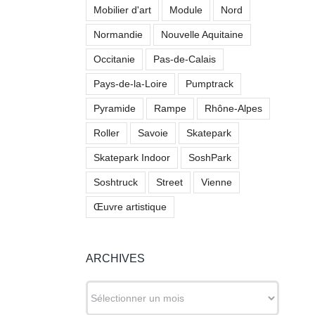
Mobilier d'art
Module
Nord
Normandie
Nouvelle Aquitaine
Skatepark de
Bonnelles (78)
Occitanie
Pas-de-Calais
Pays-de-la-Loire
Pumptrack
Pyramide
Rampe
Rhône-Alpes
Roller
Savoie
Skatepark
Skatepark Indoor
SoshPark
Soshtruck
Street
Vienne
Œuvre artistique
ARCHIVES
ARCHIVES