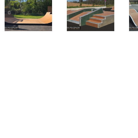
Skatepark de
Skatepark de
Ghisonaccia
Artannes-sur-
(Corse 2B)
Indre (37)