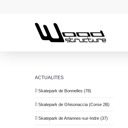
Passer
au
contenu
ACTUALITES
Skatepark de Bonnelles (78)
Skatepark de Ghisonaccia (Corse 2B)
Skatepark de Artannes-sur-Indre (37)