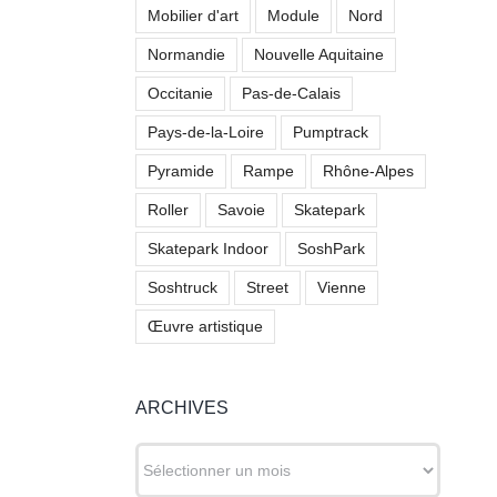
Mobilier d'art
Module
Nord
Normandie
Nouvelle Aquitaine
Occitanie
Pas-de-Calais
Pays-de-la-Loire
Pumptrack
Pyramide
Rampe
Rhône-Alpes
Roller
Savoie
Skatepark
Skatepark Indoor
SoshPark
Soshtruck
Street
Vienne
Skatepark de
Œuvre artistique
Bonnelles (78)
ARCHIVES
ARCHIVES