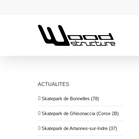
Passer
au
contenu
ACTUALITES
Skatepark de Bonnelles (78)
Skatepark de Ghisonaccia (Corse 2B)
Skatepark de Artannes-sur-Indre (37)