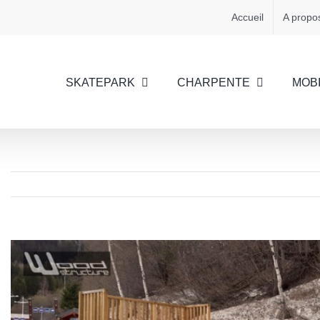
Accueil
A propo
SKATEPARK
CHARPENTE
MOBI
Voir
l'image
agrandie