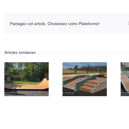
Partagez cet article, Choisissez votre Plateforme!
Articles similaires
Skatepark de
Skatepark de
Ghisonaccia
Artannes-sur-
(Corse 2B)
Indre (37)