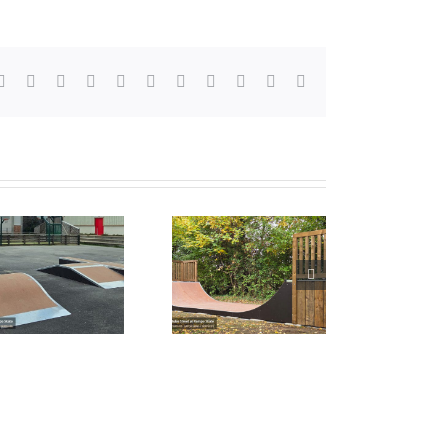
Facebook
X
Reddit
LinkedIn
WhatsApp
Telegram
Tumblr
Pinterest
Vk
Xing
Email
Skatepark de St-
Romain-au-Mont-
d’Or (69)