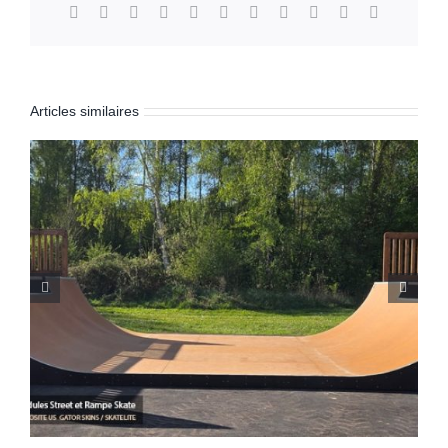
Facebook
X
Reddit
LinkedIn
WhatsApp
Telegram
Tumblr
Pinterest
Vk
Xing
Email
Articles similaires
Skatepark de Ghisonaccia (Corse 2B)