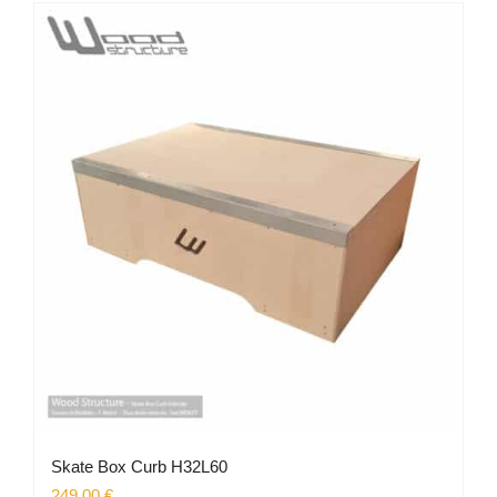
Skate Box Curb H32L60
249.00
€