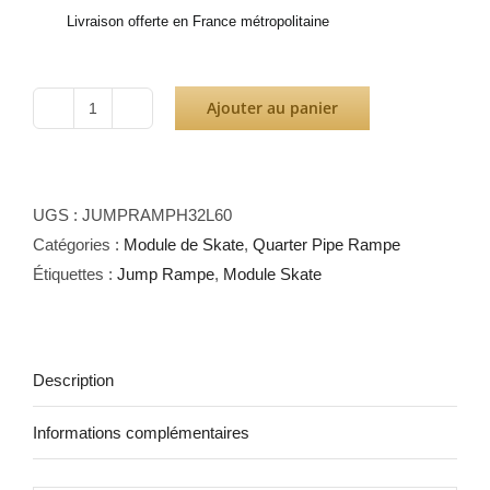
Livraison offerte en France métropolitaine
Ajouter au panier
quantité
de
Jump
Ramp
UGS :
JUMPRAMPH32L60
H32L60
Catégories :
Module de Skate
,
Quarter Pipe Rampe
Étiquettes :
Jump Rampe
,
Module Skate
Description
Informations complémentaires