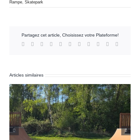
Rampe
,
Skatepark
Partagez cet article, Choisissez votre Plateforme!
Facebook
X
Reddit
LinkedIn
WhatsApp
Telegram
Tumblr
Pinterest
Vk
Xing
Email
Articles similaires
Skatepark de Ghisonaccia (Corse 2B)