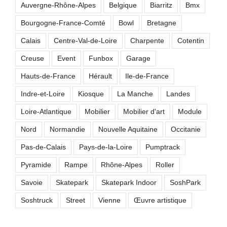
Auvergne-Rhône-Alpes
Belgique
Biarritz
Bmx
Bourgogne-France-Comté
Bowl
Bretagne
Calais
Centre-Val-de-Loire
Charpente
Cotentin
Creuse
Event
Funbox
Garage
Hauts-de-France
Hérault
Ile-de-France
Indre-et-Loire
Kiosque
La Manche
Landes
Loire-Atlantique
Mobilier
Mobilier d'art
Module
Nord
Normandie
Nouvelle Aquitaine
Occitanie
Pas-de-Calais
Pays-de-la-Loire
Pumptrack
Pyramide
Rampe
Rhône-Alpes
Roller
Savoie
Skatepark
Skatepark Indoor
SoshPark
Soshtruck
Street
Vienne
Œuvre artistique