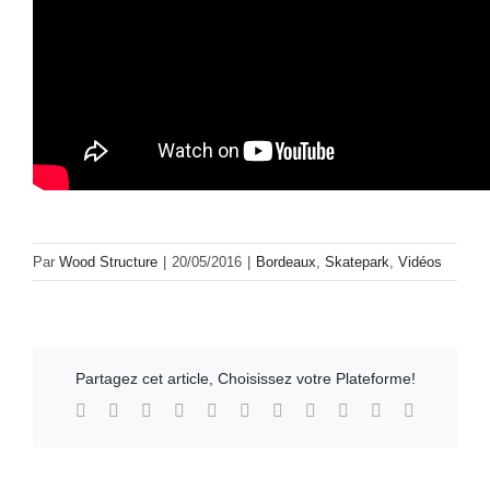
Par
Wood Structure
|
20/05/2016
|
Bordeaux
,
Skatepark
,
Vidéos
Partagez cet article, Choisissez votre Plateforme!
Facebook
X
Reddit
LinkedIn
WhatsApp
Telegram
Tumblr
Pinterest
Vk
Xing
Email