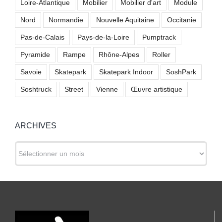
Loire-Atlantique
Mobilier
Mobilier d'art
Module
Nord
Normandie
Nouvelle Aquitaine
Occitanie
Pas-de-Calais
Pays-de-la-Loire
Pumptrack
Pyramide
Rampe
Rhône-Alpes
Roller
Savoie
Skatepark
Skatepark Indoor
SoshPark
Soshtruck
Street
Vienne
Œuvre artistique
ARCHIVES
ARCHIVES