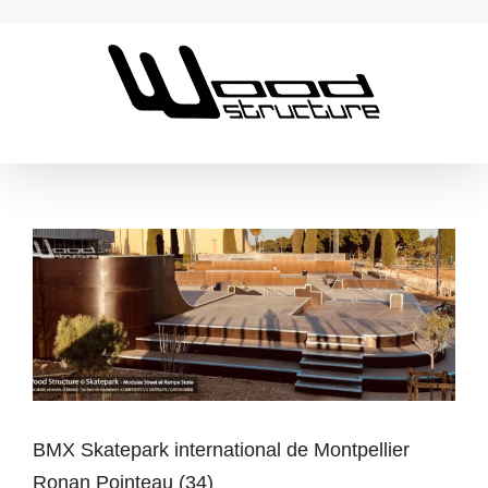
Passer
au
contenu
BMX Skatepark international de Montpellier
Ronan Pointeau (34)