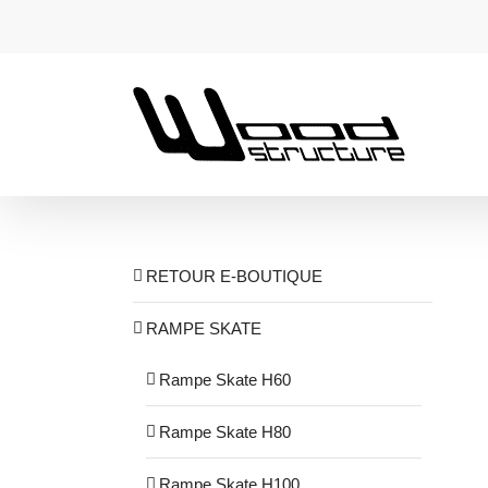
Passer
au
contenu
RETOUR E-BOUTIQUE
RAMPE SKATE
Rampe Skate H60
Rampe Skate H80
Rampe Skate H100