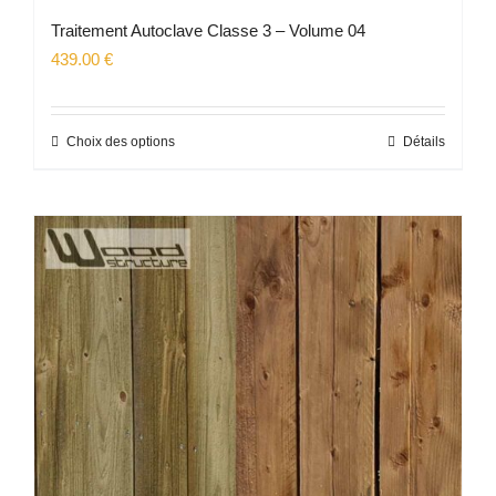
Traitement Autoclave Classe 3 – Volume 04
439.00
€
Choix des options
Détails
Ce
produit
a
plusieurs
variations.
Les
options
peuvent
être
choisies
sur
la