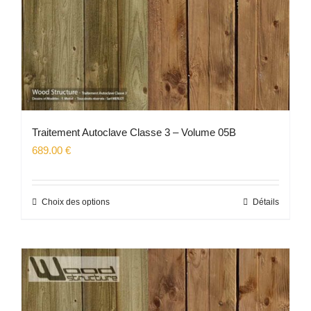
la
page
du
produit
Traitement Autoclave Classe 3 – Volume 05B
689.00
€
Choix des options
Détails
Ce
produit
a
plusieurs
variations.
Les