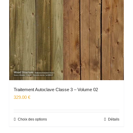
peuvent
être
choisies
sur
la
page
du
produit
Traitement Autoclave Classe 3 – Volume 02
329.00
€
Choix des options
Détails
Ce
produit