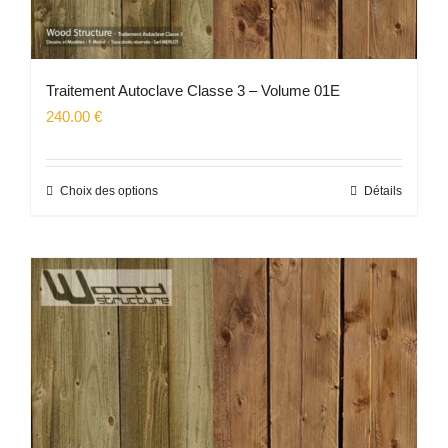
Traitement Autoclave Classe 3 – Volume 01E
240.00
€
Choix des options
Détails
Ce
produit
a
plusieurs
variations.
Les
options
peuvent
être
choisies