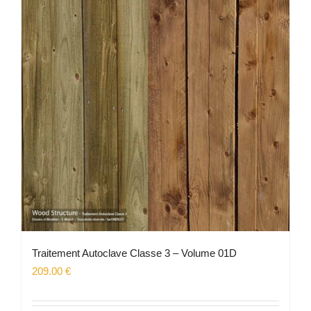
Les
options
peuvent
être
choisies
sur
la
page
du
produit
Traitement Autoclave Classe 3 – Volume 01D
209.00
€