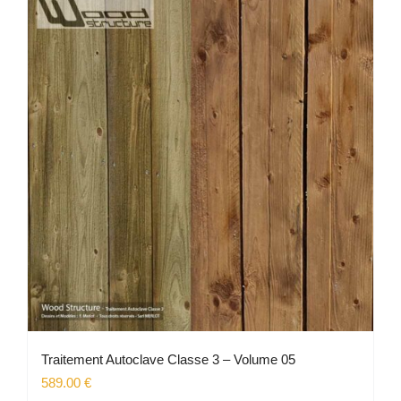
plusieurs
variations.
Les
options
peuvent
être
choisies
sur
la
page
du
produit
Traitement Autoclave Classe 3 – Volume 05
589.00
€