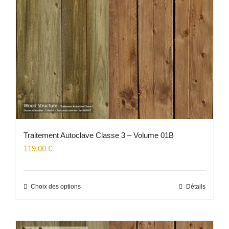
choisies
sur
la
page
du
produit
Traitement Autoclave Classe 3 – Volume 01B
119.00
€
Choix des options
Détails
Ce
produit
a