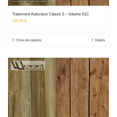
Traitement Autoclave Classe 3 – Volume 01C
139.00
€
Choix des options
Détails
Ce
produit
a
plusieurs
variations.
Les
options
peuvent
être
choisies
sur