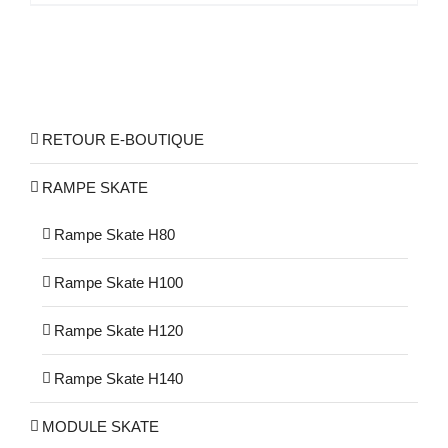
produit
a
plusieurs
variations.
Les
RETOUR E-BOUTIQUE
options
peuvent
RAMPE SKATE
être
choisies
Rampe Skate H80
sur
la
Rampe Skate H100
page
Rampe Skate H120
du
produit
Rampe Skate H140
MODULE SKATE