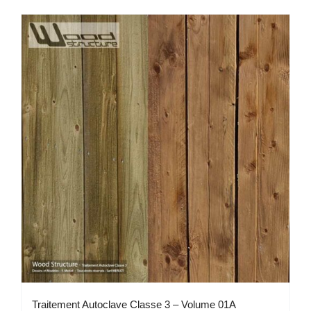
a
plusieurs
variations.
Les
options
peuvent
être
choisies
sur
la
page
du
produit
Traitement Autoclave Classe 3 – Volume 01A