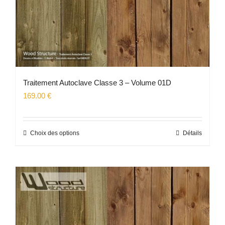
page
du
produit
Traitement Autoclave Classe 3 – Volume 01D
169.00
€
Choix des options
Détails
Ce
produit
a
plusieurs
variations.
Les
options