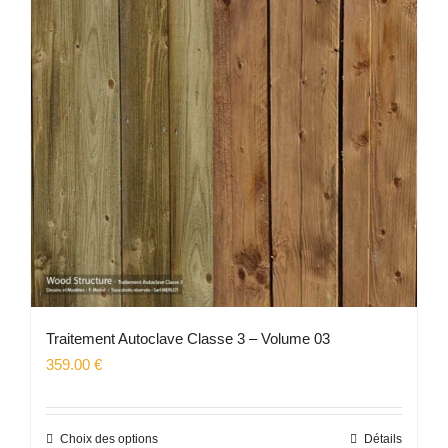
Traitement Autoclave Classe 3 – Volume 03
359.00
€
Choix des options
Détails
Ce