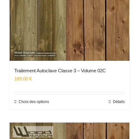
sur
la
page
du
produit
Traitement Autoclave Classe 3 – Volume 02C
189.00
€
Choix des options
Détails
Ce
produit
a
plusieurs
variations.