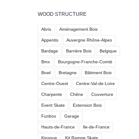
WOOD STRUCTURE
Abris
Aménagement Bois
Appentis
Auvergne Rhône-Alpes
Bardage
Barrière Bois
Belgique
Bmx
Bourgogne-Franche-Comté
Bowl
Bretagne
Bâtiment Bois
Centre-Ouest
Centre-Val-de-Loire
Charpente
Chêne
Couverture
Event Skate
Extension Bois
Funbox
Garage
Hauts-de-France
Ile-de-France
Kiosque
Kit Rampe Skate