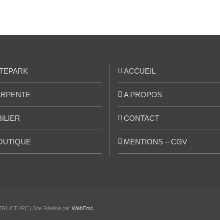
TEPARK
ACCUEIL
RPENTE
A PROPOS
ILIER
CONTACT
OUTIQUE
MENTIONS – CGV
TRUCTURE | Site Réalisé par
WebEmc