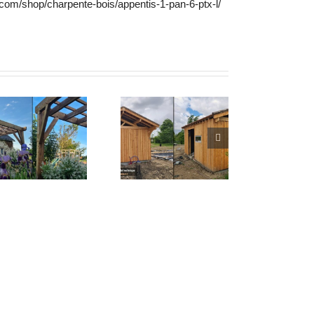
.com/shop/charpente-bois/appentis-1-pan-6-ptx-l/
Abri local
technique piscine