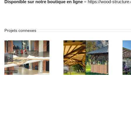
Disponible sur notre boutique en ligne
=
https://wood-structure
Projets connexes
Kiosque bois 6
Pergola bois sur-
pans – 6 m
mesure – Leman