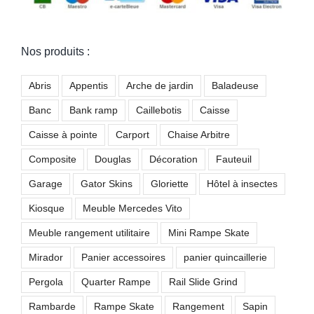
Nos produits :
Abris
Appentis
Arche de jardin
Baladeuse
Banc
Bank ramp
Caillebotis
Caisse
Caisse à pointe
Carport
Chaise Arbitre
Composite
Douglas
Décoration
Fauteuil
Garage
Gator Skins
Gloriette
Hôtel à insectes
Kiosque
Meuble Mercedes Vito
Meuble rangement utilitaire
Mini Rampe Skate
Mirador
Panier accessoires
panier quincaillerie
Pergola
Quarter Rampe
Rail Slide Grind
Rambarde
Rampe Skate
Rangement
Sapin