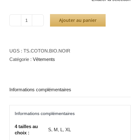
Ajouter au panier
quantité
de
Tee-
Shirt
UGS :
TS.COTON.BIO.NOIR
Coton
Catégorie :
Vêtements
Bio
-
Black
Informations complémentaires
Informations complémentaires
4 tailles au
S
,
M
,
L
,
XL
choix :