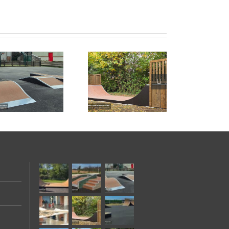
Skatepark de St-
Romain-au-Mont-
d’Or (69)