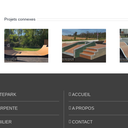
Projets connexes
Skatepark de
Skatepark de
Ghisonaccia
Artannes-sur-
(Corse 2B)
Indre (37)
TEPARK
ACCUEIL
RPENTE
A PROPOS
ILIER
CONTACT