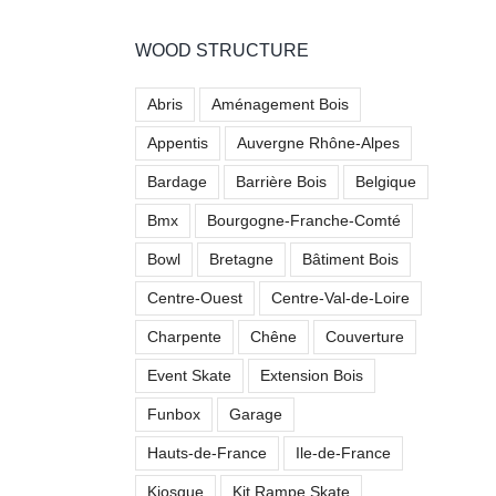
WOOD STRUCTURE
Abris
Aménagement Bois
Appentis
Auvergne Rhône-Alpes
Bardage
Barrière Bois
Belgique
Bmx
Bourgogne-Franche-Comté
Bowl
Bretagne
Bâtiment Bois
Centre-Ouest
Centre-Val-de-Loire
Charpente
Chêne
Couverture
Event Skate
Extension Bois
Funbox
Garage
Hauts-de-France
Ile-de-France
Kiosque
Kit Rampe Skate