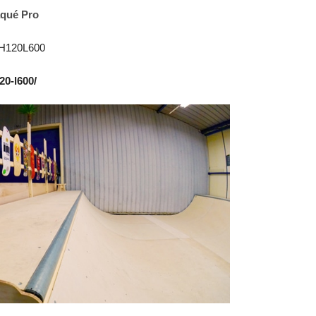
aqué Pro
H120L600
20-l600/