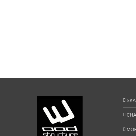
Skatepark de
Bonnelles (78)
SKA
CHA
MOB