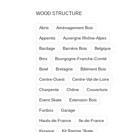
WOOD STRUCTURE
Abris
Aménagement Bois
Appentis
Auvergne Rhône-Alpes
Bardage
Barrière Bois
Belgique
Bmx
Bourgogne-Franche-Comté
Bowl
Bretagne
Bâtiment Bois
Centre-Ouest
Centre-Val-de-Loire
Charpente
Chêne
Couverture
Event Skate
Extension Bois
Funbox
Garage
Hauts-de-France
Ile-de-France
Kiosque
Kit Rampe Skate