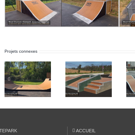
Projets connexes
Skatepark de
Skatepark de
Ghisonaccia
Artannes-sur-
(Corse 2B)
Indre (37)
TEPARK
ACCUEIL