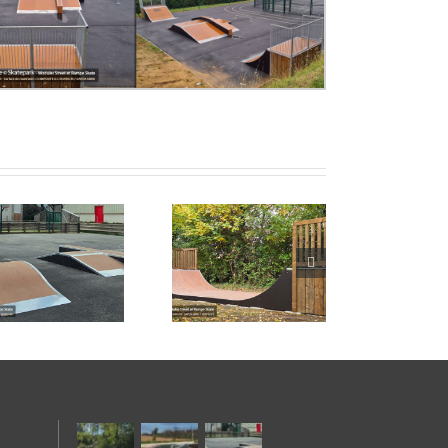
Skatepark de St-
Romain-au-Mont-
d’Or (69)