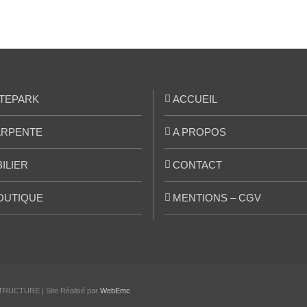
TEPARK
ACCUEIL
RPENTE
A PROPOS
ILIER
CONTACT
OUTIQUE
MENTIONS – CGV
TRUCTURE | Site Réalisé par
WebEmc