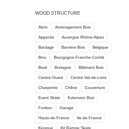
WOOD STRUCTURE
Abris
Aménagement Bois
Appentis
Auvergne Rhône-Alpes
Bardage
Barrière Bois
Belgique
Bmx
Bourgogne-Franche-Comté
Bowl
Bretagne
Bâtiment Bois
Centre-Ouest
Centre-Val-de-Loire
Charpente
Chêne
Couverture
Event Skate
Extension Bois
Funbox
Garage
Hauts-de-France
Ile-de-France
Kiosque
Kit Rampe Skate