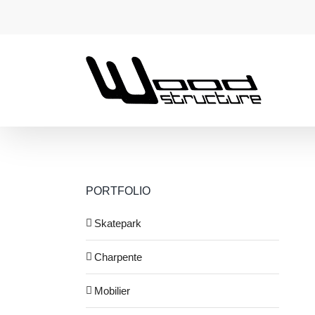
Passer
au
contenu
PORTFOLIO
Skatepark
Rampe Skatepark – Lyon – 69
Skatepark
Charpente
Mobilier