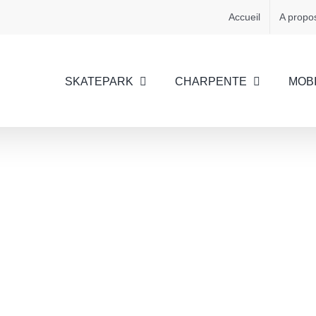
Accueil
A propo
SKATEPARK
CHARPENTE
MOBI
Skatepark de Lyon – Gerland
Skatepark