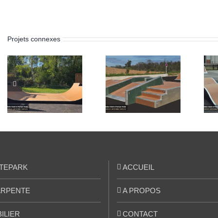
Projets connexes
Skatepark de
Skatepark de
Ghisonaccia
Artannes-sur-
(Corse 2B)
Indre (37)
TEPARK
ACCUEIL
RPENTE
A PROPOS
ILIER
CONTACT