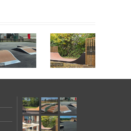
Skatepark de St-
Romain-au-Mont-
d’Or (69)