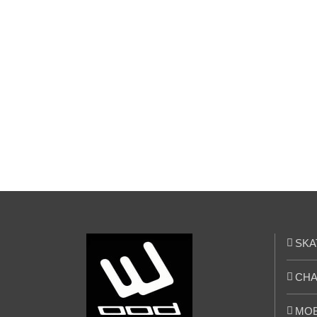
Skatepark de
Bonnelles (78)
SKA
CHA
MOB