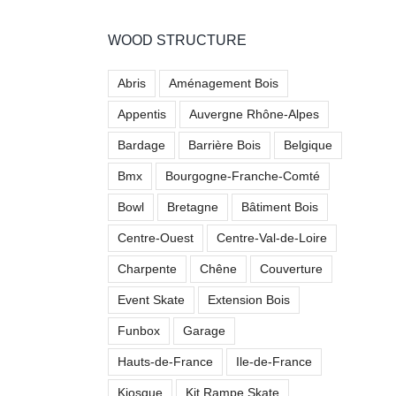
WOOD STRUCTURE
Abris
Aménagement Bois
Appentis
Auvergne Rhône-Alpes
Bardage
Barrière Bois
Belgique
Bmx
Bourgogne-Franche-Comté
Bowl
Bretagne
Bâtiment Bois
Centre-Ouest
Centre-Val-de-Loire
Charpente
Chêne
Couverture
Event Skate
Extension Bois
Funbox
Garage
Hauts-de-France
Ile-de-France
Kiosque
Kit Rampe Skate